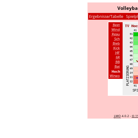
Volleyba
Ergebnisse/Tabelle
Spielp
Beet
Wind
Rgau
Sch
Bieb
Kick
J4F
6R
BB
Bat
Hoch
Wirwo
LMO
4.0.2 -
© 1