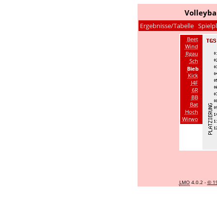
Volleyba
Ergebnisse/Tabelle
Spielp
Beet
Wind
Rgau
Sch
Bieb
Kick
J4F
6R
BB
Bat
Hoch
Wirwo
LMO
4.0.2 -
© 1